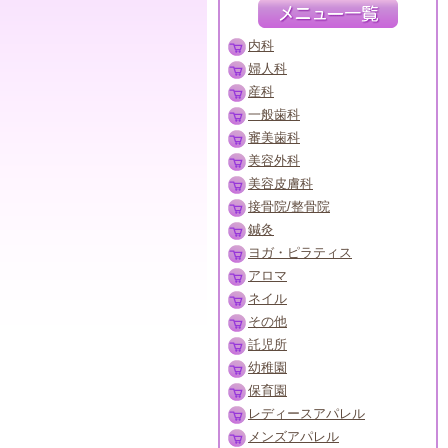
内科
婦人科
産科
一般歯科
審美歯科
美容外科
美容皮膚科
接骨院/整骨院
鍼灸
ヨガ・ピラティス
アロマ
ネイル
その他
託児所
幼稚園
保育園
レディースアパレル
メンズアパレル