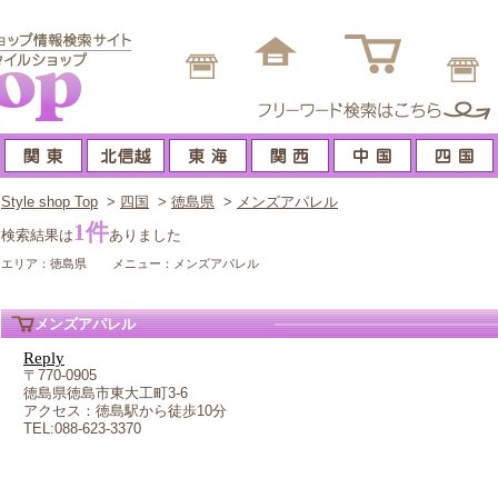
Style shop Top
>
四国
>
徳島県
>
メンズアパレル
1件
検索結果は
ありました
エリア：徳島県
メニュー：メンズアパレル
メンズアパレル
Reply
〒770-0905
徳島県徳島市東大工町3-6
アクセス：徳島駅から徒歩10分
TEL:088-623-3370