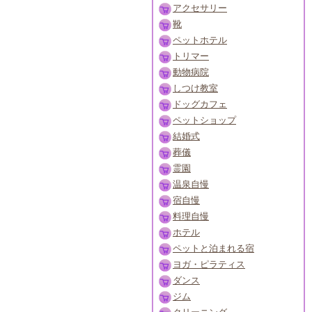
アクセサリー
靴
ペットホテル
トリマー
動物病院
しつけ教室
ドッグカフェ
ペットショップ
結婚式
葬儀
霊園
温泉自慢
宿自慢
料理自慢
ホテル
ペットと泊まれる宿
ヨガ・ピラティス
ダンス
ジム